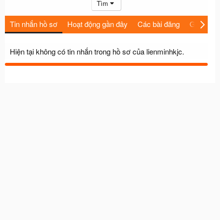
Tìm
Tin nhắn hồ sơ
Hoạt động gần đây
Các bài đăng
Giới thiệu
Hiện tại không có tin nhắn trong hồ sơ của lienminhkjc.