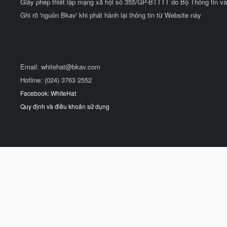
Giấy phép thiết lập mạng xã hội số 355/GP-BTTTT do Bộ Thông tin và
Ghi rõ 'nguồn Bkav' khi phát hành lại thông tin từ Website này
Email:
whitehat@bkav.com
Hotline: (024) 3763 2552
Facebook: WhiteHat
Quy định và điều khoản sử dụng