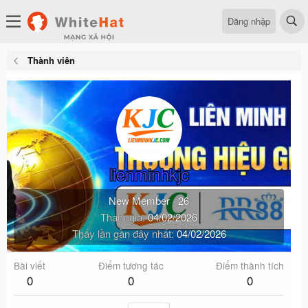
Đăng nhập
Thành viên
lienminhkjc
New Member
·
26
Tham gia
04/02/2026
Thấy lần gần đây nhất
04/02/2026
Bài viết
Điểm tương tác
Điểm thành tích
0
0
0