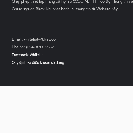
Giấy phép thiết lập mạng xã hội số 355/GP-BTTTT do Bộ Thông tin và
Ghi rõ 'nguồn Bkav' khi phát hành lại thông tin từ Website này
Email:
whitehat@bkav.com
Hotline: (024) 3763 2552
Facebook: WhiteHat
Quy định và điều khoản sử dụng