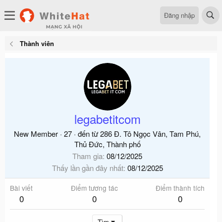
Đăng nhập
Thành viên
legabetitcom
New Member
·
27
·
đến từ
286 Đ. Tô Ngọc Vân, Tam Phú,
Thủ Đức, Thành phố
Tham gia
08/12/2025
Thấy lần gần đây nhất
08/12/2025
Bài viết
Điểm tương tác
Điểm thành tích
0
0
0
Tìm