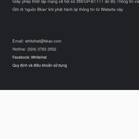
Giấy phép thiết lập mạng xã hội số 355/GP-BTTTT do Bộ Thông tin và
Ghi rõ 'nguồn Bkav' khi phát hành lại thông tin từ Website này
Email:
whitehat@bkav.com
Hotline: (024) 3763 2552
Facebook: WhiteHat
Quy định và điều khoản sử dụng