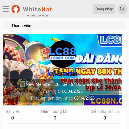
Đăng nhập
Thành viên
lc88ncom
New Member
·
28
·
đến từ
Hồ Chí Minh
Tham gia
06/04/2026
Thấy lần gần đây nhất
06/04/2026
Bài viết
Điểm tương tác
Điểm thành tích
0
0
0