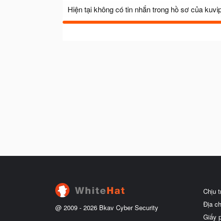
Hiện tại không có tin nhắn trong hồ sơ của kuv
Chịu 
Địa c
@ 2009 -
2026
Bkav Cyber Security
Giấy 