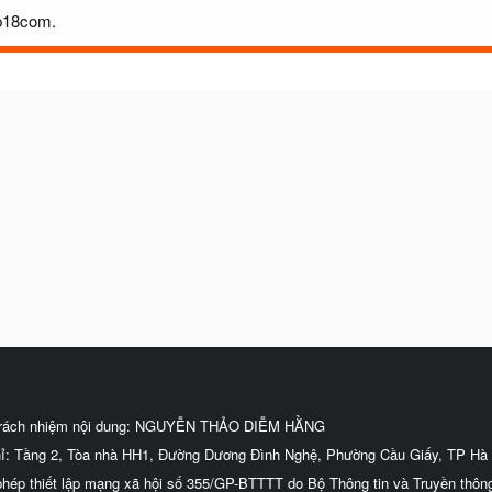
ip18com.
trách nhiệm nội dung: NGUYỄN THẢO DIỄM HẰNG
hỉ: Tầng 2, Tòa nhà HH1, Đường Dương Đình Nghệ, Phường Cầu Giấy, TP Hà 
phép thiết lập mạng xã hội số 355/GP-BTTTT do Bộ Thông tin và Truyền thôn