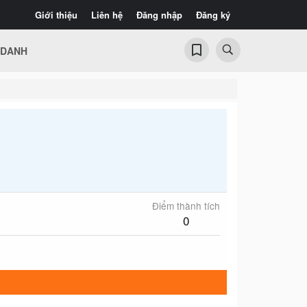
Giới thiệu
Liên hệ
Đăng nhập
Đăng ký
 DANH
Điểm thành tích
0