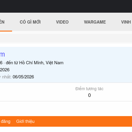
ÊN
CÓ GÌ MỚI
VIDEO
WARGAME
VINH
om
6
·
đến từ
Hồ Chí Minh, Việt Nam
/2026
y nhất
06/05/2026
Điểm tương tác
0
 đăng
Giới thiệu