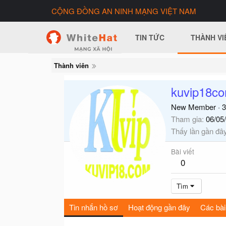
CỘNG ĐỒNG AN NINH MẠNG VIỆT NAM
TIN TỨC
THÀNH VI
Thành viên
kuvip18c
New Member
·
3
Tham gia
06/05
Thấy lần gần đâ
Bài viết
0
Tìm
Tin nhắn hồ sơ
Hoạt động gần đây
Các bài