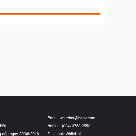
Email:
whitehat@bkav.com
Nội
Hotline: (024) 3763 2552
g cấp ngày 30/06/2016
Facebook: WhiteHat