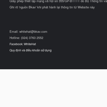
Giấy phép thiết lập mạng xã hội số 355/GP-BTTTT do Bộ Thông tin và
Ghi rõ 'nguồn Bkav' khi phát hành lại thông tin từ Website này
Email:
whitehat@bkav.com
Hotline: (024) 3763 2552
Facebook: WhiteHat
Quy định và điều khoản sử dụng