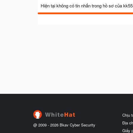
Hiện tại không có tin nhắn trong hồ sơ của kk55
Chịu 
Địa c
@ 2009 -
2026
Bkav Cyber Security
Giấy 