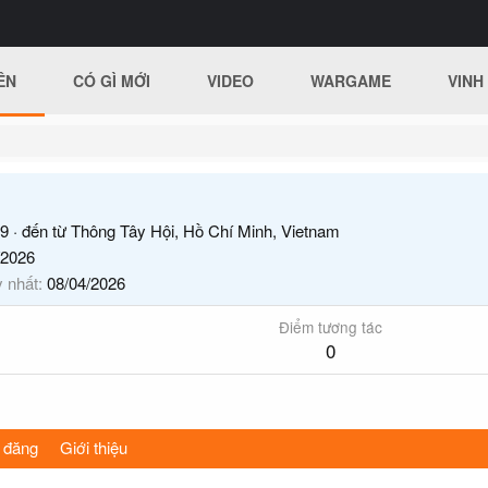
ÊN
CÓ GÌ MỚI
VIDEO
WARGAME
VINH
9
·
đến từ
Thông Tây Hội, Hồ Chí Minh, Vietnam
/2026
y nhất
08/04/2026
Điểm tương tác
0
 đăng
Giới thiệu