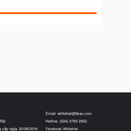
Email:
whitehat@bkav.com
Nội
Hotline: (024) 3763 2552
g cấp ngày 30/06/2016
Facebook: WhiteHat