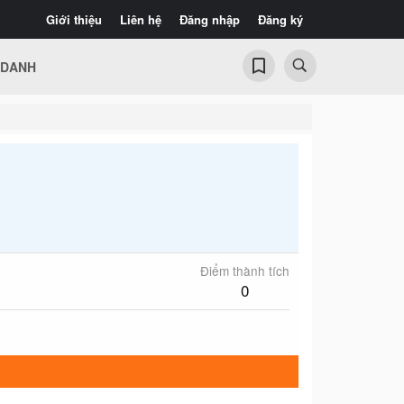
Giới thiệu
Liên hệ
Đăng nhập
Đăng ký
 DANH
Điểm thành tích
0