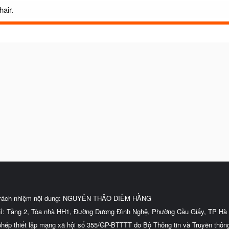
hair.
trách nhiệm nội dung: NGUYỄN THẢO DIỄM HẰNG
hỉ: Tầng 2, Tòa nhà HH1, Đường Dương Đình Nghệ, Phường Cầu Giấy, TP Hà 
phép thiết lập mạng xã hội số 355/GP-BTTTT do Bộ Thông tin và Truyền thôn