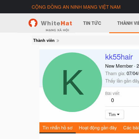
CỘNG ĐỒNG AN NINH MẠNG VIỆT NAM
TIN TỨC
THÀNH VI
Thành viên
kk55hair
K
New Member
·
2
Tham gia
07/04
Thấy lần gần đâ
Bài viết
0
Tìm
Tin nhắn hồ sơ
Hoạt động gần đây
Các bài