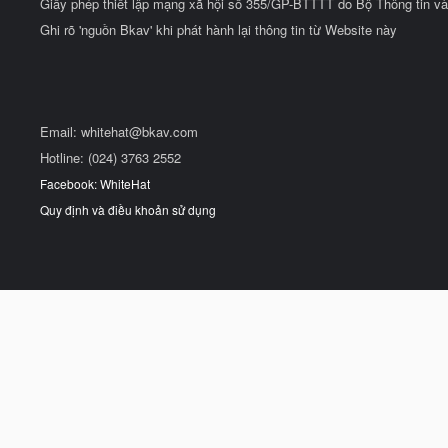
Giấy phép thiết lập mạng xã hội số 355/GP-BTTTT do Bộ Thông tin và
Ghi rõ 'nguồn Bkav' khi phát hành lại thông tin từ Website này
Email:
whitehat@bkav.com
Hotline: (024) 3763 2552
Facebook: WhiteHat
Quy định và điều khoản sử dụng