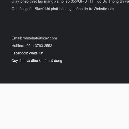
Giấy phép thiết lập mạng xã hội số 355/GP-BTTTT do Bộ Thông tin và
Ghi rõ 'nguồn Bkav' khi phát hành lại thông tin từ Website này
Email:
whitehat@bkav.com
Hotline: (024) 3763 2552
Facebook: WhiteHat
Quy định và điều khoản sử dụng