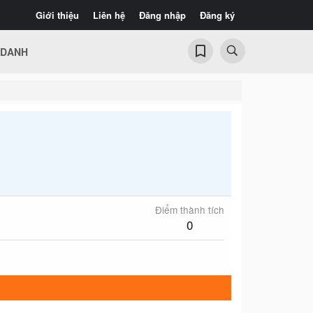
Giới thiệu
Liên hệ
Đăng nhập
Đăng ký
 DANH
Điểm thành tích
0