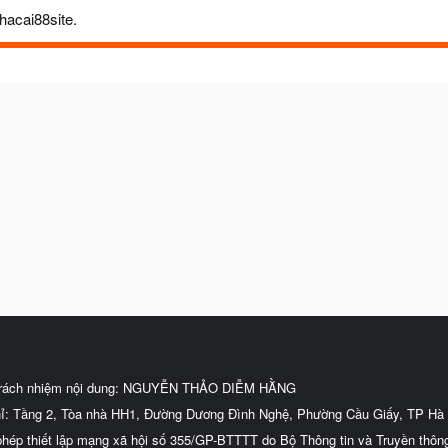
hacai88site.
trách nhiệm nội dung: NGUYỄN THẢO DIỄM HẰNG
hỉ: Tầng 2, Tòa nhà HH1, Đường Dương Đình Nghệ, Phường Cầu Giấy, TP Hà 
phép thiết lập mạng xã hội số 355/GP-BTTTT do Bộ Thông tin và Truyền thôn