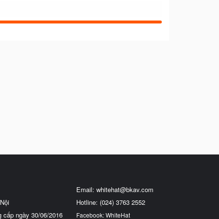
Email:
whitehat@bkav.com
Nội
Hotline: (024) 3763 2552
g cấp ngày 30/06/2016
Facebook: WhiteHat