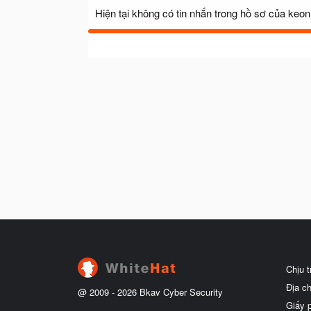
Hiện tại không có tin nhắn trong hồ sơ của keon
Chịu 
Địa c
@ 2009 -
2026
Bkav Cyber Security
Giấy 