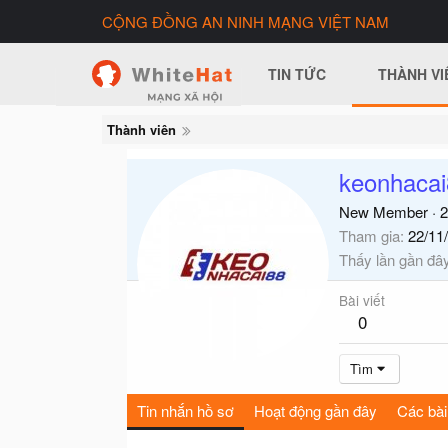
CỘNG ĐỒNG AN NINH MẠNG VIỆT NAM
TIN TỨC
THÀNH VI
Thành viên
keonhacai
New Member
·
2
Tham gia
22/11
Thấy lần gần đâ
Bài viết
0
Tìm
Tin nhắn hồ sơ
Hoạt động gần đây
Các bài