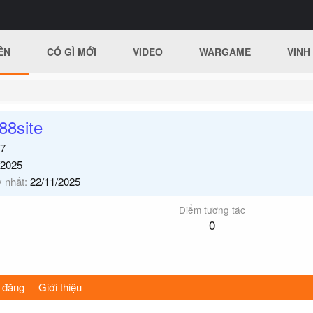
ÊN
CÓ GÌ MỚI
VIDEO
WARGAME
VINH
88site
7
/2025
y nhất
22/11/2025
Điểm tương tác
0
 đăng
Giới thiệu