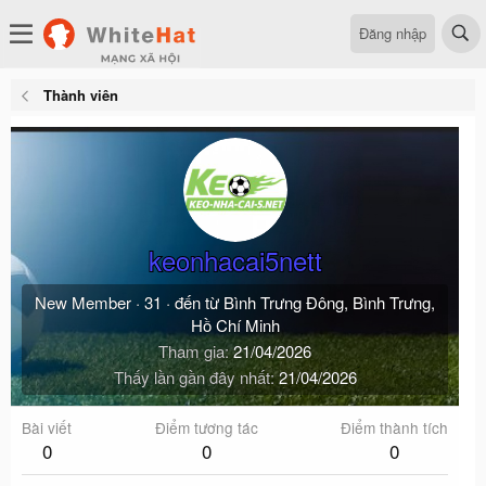
Đăng nhập
Thành viên
keonhacai5nett
New Member
·
31
·
đến từ
Bình Trưng Đông, Bình Trưng,
Hồ Chí Minh
Tham gia
21/04/2026
Thấy lần gần đây nhất
21/04/2026
Bài viết
Điểm tương tác
Điểm thành tích
0
0
0