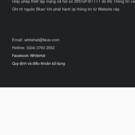
Giấy phép thiết lập mạng xã hội số 355/GP-BTTTT do Bộ Thông tin và
Ghi rõ 'nguồn Bkav' khi phát hành lại thông tin từ Website này
Email:
whitehat@bkav.com
Hotline: (024) 3763 2552
Facebook: WhiteHat
Quy định và điều khoản sử dụng