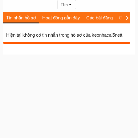
Tìm
Tin nhắn hồ sơ
Hoạt động gần đây
Các bài đăng
Giới thiệu
Hiện tại không có tin nhắn trong hồ sơ của keonhacai5nett.