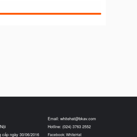
Email:
whitehat@bkav.com
Nội
Hotline: (024) 3763 2552
g cấp ngày 30/06/2016
Facebook: WhiteHat