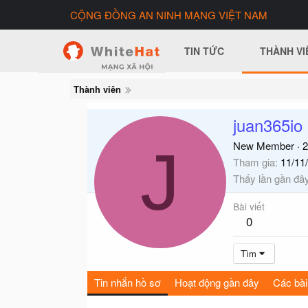
CỘNG ĐỒNG AN NINH MẠNG VIỆT NAM
TIN TỨC
THÀNH VI
Thành viên
juan365io
J
New Member
·
2
Tham gia
11/11
Thấy lần gần đâ
Bài viết
0
Tìm
Tin nhắn hồ sơ
Hoạt động gần đây
Các bài