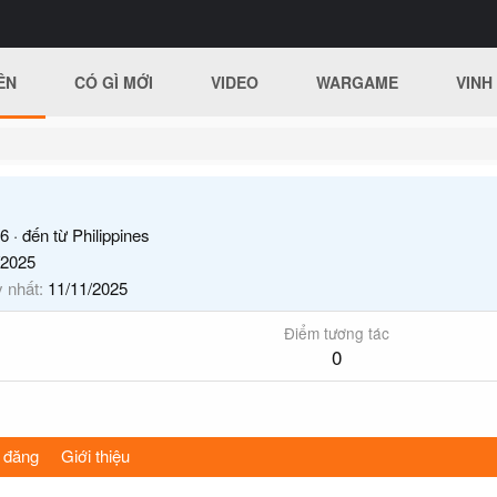
ÊN
CÓ GÌ MỚI
VIDEO
WARGAME
VINH
6
·
đến từ
Philippines
/2025
y nhất
11/11/2025
Điểm tương tác
0
 đăng
Giới thiệu