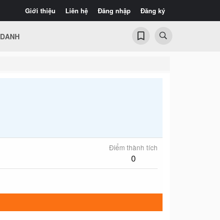
Giới thiệu
Liên hệ
Đăng nhập
Đăng ký
 DANH
Điểm thành tích
0