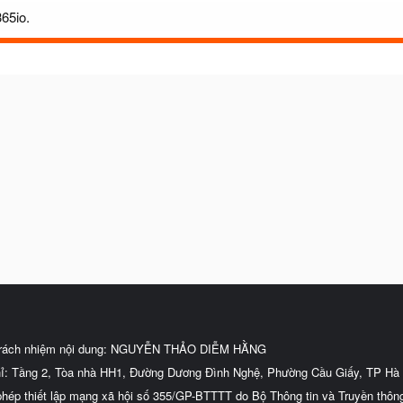
365io.
trách nhiệm nội dung: NGUYỄN THẢO DIỄM HẰNG
hỉ: Tầng 2, Tòa nhà HH1, Đường Dương Đình Nghệ, Phường Cầu Giấy, TP Hà 
phép thiết lập mạng xã hội số 355/GP-BTTTT do Bộ Thông tin và Truyền thôn