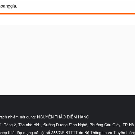
hoanggia.
trách nhiệm nội dung: NGUYỄN THẢO DIỄM HẰNG
hỉ: Tầng 2, Tòa nhà HH1, Đường Dương Đình Nghệ, Phường Cầu Giấy, TP Hà 
phép thiết lập mạng xã hội số 355/GP-BTTTT do Bộ Thông tin và Truyền thôn