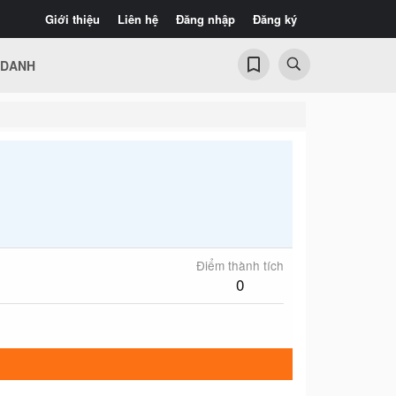
Giới thiệu
Liên hệ
Đăng nhập
Đăng ký
 DANH
Điểm thành tích
0