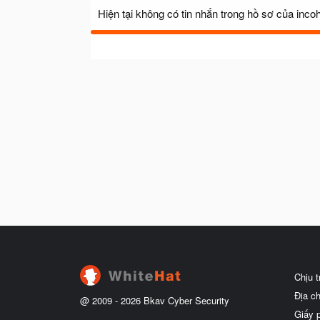
Hiện tại không có tin nhắn trong hồ sơ của inco
Chịu 
Địa c
@ 2009 -
2026
Bkav Cyber Security
Giấy 