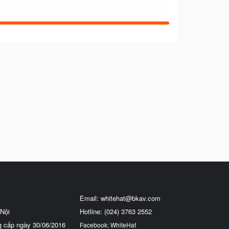
Email:
whitehat@bkav.com
Nội
Hotline: (024) 3763 2552
g cấp ngày 30/06/2016
Facebook: WhiteHat