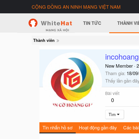
CỘNG ĐỒNG AN NINH MẠNG VIỆT NAM
TIN TỨC
THÀNH VI
Thành viên
incohoang
New Member
·
2
Tham gia
18/09
Thấy lần gần đâ
Bài viết
0
Tìm
Tin nhắn hồ sơ
Hoạt động gần đây
Các bài