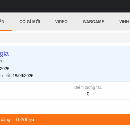
ÊN
CÓ GÌ MỚI
VIDEO
WARGAME
VINH
gia
7
/2025
y nhất
18/09/2025
Điểm tương tác
0
 đăng
Giới thiệu