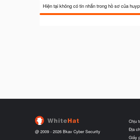
Hiện tại không có tin nhắn trong hồ sơ của huyp
Chịu 
Địa c
@ 2009 -
2026
Bkav Cyber Security
Giấy 