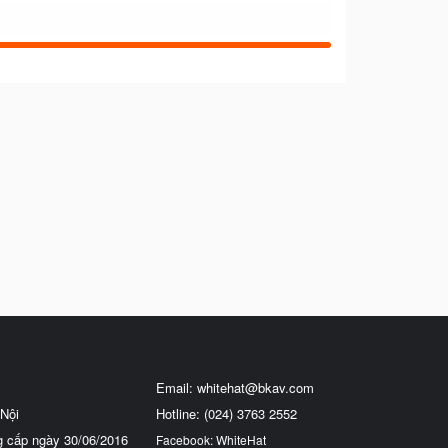
Email:
whitehat@bkav.com
Nội
Hotline: (024) 3763 2552
g cấp ngày 30/06/2016
Facebook: WhiteHat