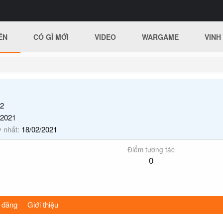
ÊN
CÓ GÌ MỚI
VIDEO
WARGAME
VINH
2
/2021
y nhất
18/02/2021
Điểm tương tác
0
 đăng
Giới thiệu