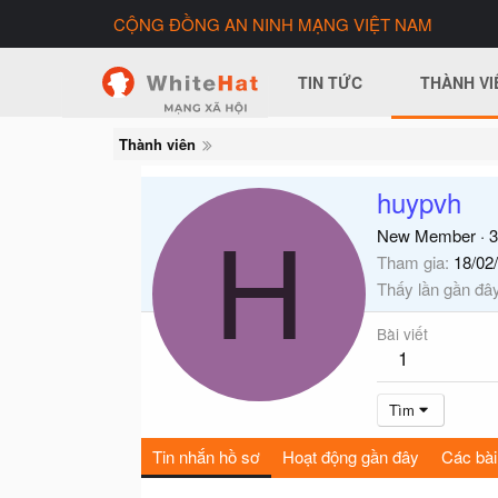
CỘNG ĐỒNG AN NINH MẠNG VIỆT NAM
TIN TỨC
THÀNH VI
Thành viên
huypvh
H
New Member
·
3
Tham gia
18/02
Thấy lần gần đâ
Bài viết
1
Tìm
Tin nhắn hồ sơ
Hoạt động gần đây
Các bài