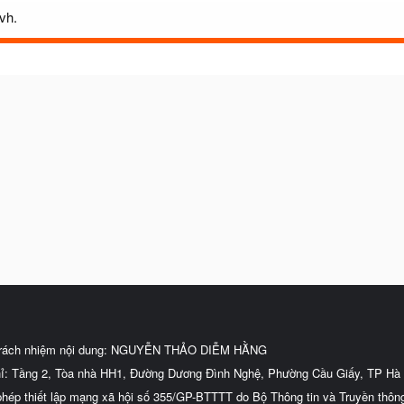
vh.
trách nhiệm nội dung: NGUYỄN THẢO DIỄM HẰNG
hỉ: Tầng 2, Tòa nhà HH1, Đường Dương Đình Nghệ, Phường Cầu Giấy, TP Hà 
phép thiết lập mạng xã hội số 355/GP-BTTTT do Bộ Thông tin và Truyền thôn