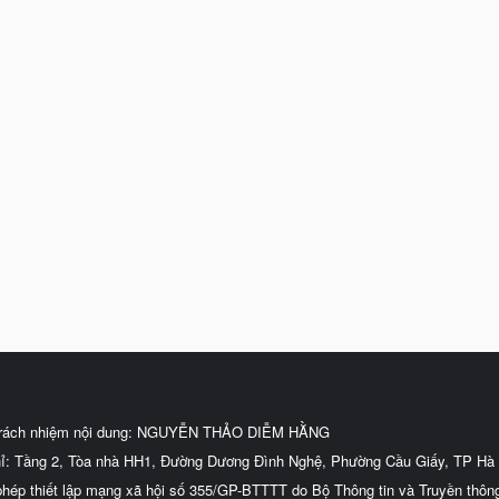
trách nhiệm nội dung: NGUYỄN THẢO DIỄM HẰNG
hỉ: Tầng 2, Tòa nhà HH1, Đường Dương Đình Nghệ, Phường Cầu Giấy, TP Hà 
phép thiết lập mạng xã hội số 355/GP-BTTTT do Bộ Thông tin và Truyền thôn