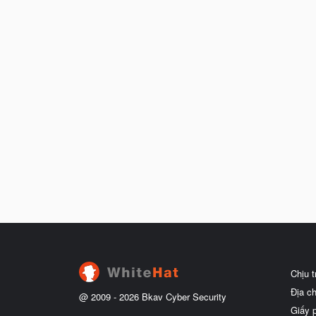
Chịu 
Địa c
@ 2009 -
2026
Bkav Cyber Security
Giấy 