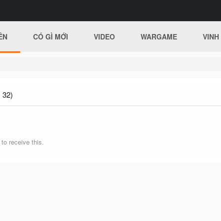
ÊN
CÓ GÌ MỚI
VIDEO
WARGAME
VINH
 32)
o receive this.