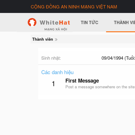
CỘNG ĐỒNG AN NINH MẠNG VIỆT NAM
TIN TỨC
THÀNH VI
Thành viên
Sinh nhật
09/04/1994 (Tuổi:
Các danh hiệu
First Message
1
Post a message somewhere on the site t