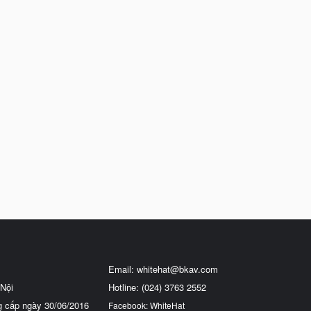
Email:
whitehat@bkav.com
Nội
Hotline: (024) 3763 2552
g cấp ngày 30/06/2016
Facebook: WhiteHat