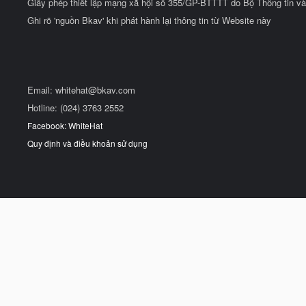
Giấy phép thiết lập mạng xã hội số 355/GP-BTTTT do Bộ Thông tin và
Ghi rõ 'nguồn Bkav' khi phát hành lại thông tin từ Website này
Email:
whitehat@bkav.com
Hotline: (024) 3763 2552
Facebook: WhiteHat
Quy định và điều khoản sử dụng