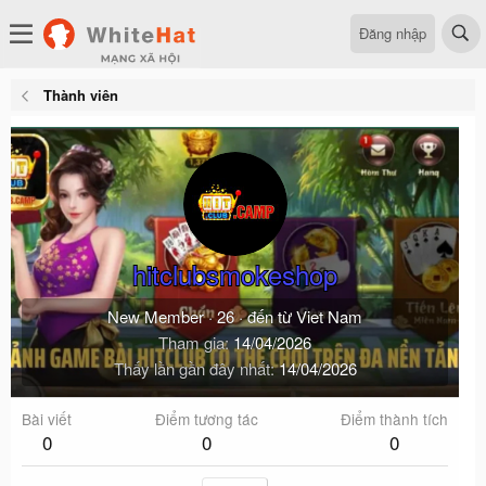
Đăng nhập
Thành viên
hitclubsmokeshop
New Member
·
26
·
đến từ
Viet Nam
Tham gia
14/04/2026
Thấy lần gần đây nhất
14/04/2026
Bài viết
Điểm tương tác
Điểm thành tích
0
0
0