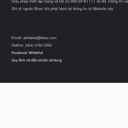
Giấy phép thiết lập mạng xã hội số 355/GP-BTTTT do Bộ Thông tin và
Ghi rõ 'nguồn Bkav' khi phát hành lại thông tin từ Website này
Email:
whitehat@bkav.com
Hotline: (024) 3763 2552
Facebook: WhiteHat
Quy định và điều khoản sử dụng