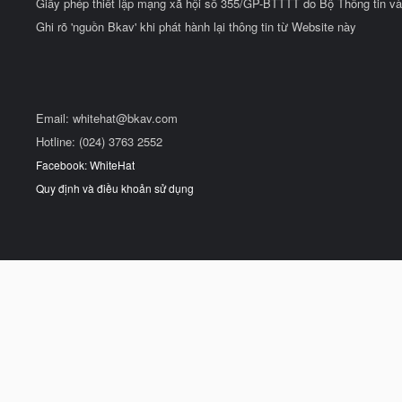
Giấy phép thiết lập mạng xã hội số 355/GP-BTTTT do Bộ Thông tin và
Ghi rõ 'nguồn Bkav' khi phát hành lại thông tin từ Website này
Email:
whitehat@bkav.com
Hotline: (024) 3763 2552
Facebook: WhiteHat
Quy định và điều khoản sử dụng