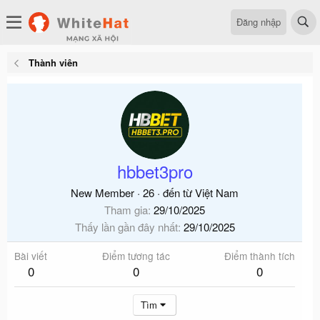
Đăng nhập
Thành viên
hbbet3pro
New Member
·
26
·
đến từ
Việt Nam
Tham gia
29/10/2025
Thấy lần gần đây nhất
29/10/2025
Bài viết
Điểm tương tác
Điểm thành tích
0
0
0
Tìm