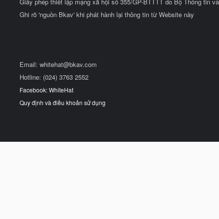
Giấy phép thiết lập mạng xã hội số 355/GP-BTTTT do Bộ Thông tin và
Ghi rõ 'nguồn Bkav' khi phát hành lại thông tin từ Website này
Email:
whitehat@bkav.com
Hotline: (024) 3763 2552
Facebook: WhiteHat
Quy định và điều khoản sử dụng