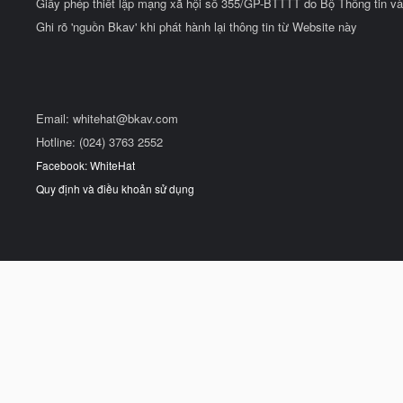
Giấy phép thiết lập mạng xã hội số 355/GP-BTTTT do Bộ Thông tin và
Ghi rõ 'nguồn Bkav' khi phát hành lại thông tin từ Website này
Email:
whitehat@bkav.com
Hotline: (024) 3763 2552
Facebook: WhiteHat
Quy định và điều khoản sử dụng