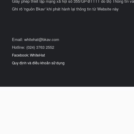
Giấy phép thiết lập mạng xã hội số 355/GP-BTTTT do Bộ Thông tin và
Ghi rõ 'nguồn Bkav' khi phát hành lại thông tin từ Website này
Email:
whitehat@bkav.com
Hotline: (024) 3763 2552
Facebook: WhiteHat
Quy định và điều khoản sử dụng