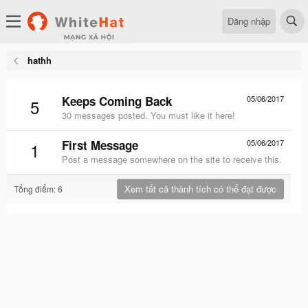
Đăng nhập
hathh
Keeps Coming Back
05/06/2017
5
30 messages posted. You must like it here!
First Message
05/06/2017
1
Post a message somewhere on the site to receive this.
Xem tất cả thành tích có thể đạt được
Tổng điểm: 6