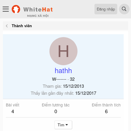
Đăng nhập
Thành viên
H
hathh
W-------
·
32
Tham gia
15/12/2013
Thấy lần gần đây nhất
15/12/2017
Bài viết
Điểm tương tác
Điểm thành tích
4
0
6
Tìm