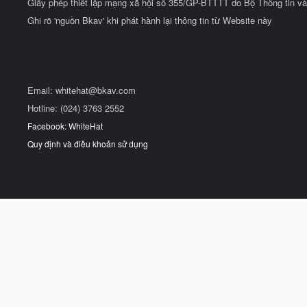
Giấy phép thiết lập mạng xã hội số 355/GP-BTTTT do Bộ Thông tin và
Ghi rõ 'nguồn Bkav' khi phát hành lại thông tin từ Website này
Email:
whitehat@bkav.com
Hotline: (024) 3763 2552
Facebook: WhiteHat
Quy định và điều khoản sử dụng