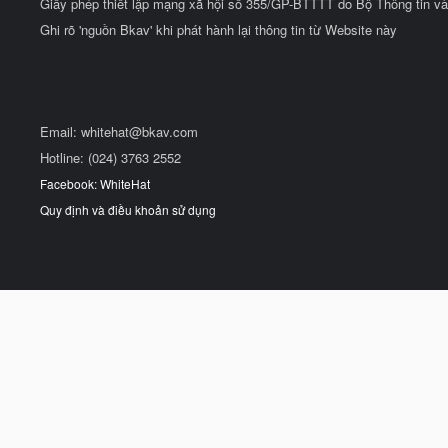
Giấy phép thiết lập mạng xã hội số 355/GP-BTTTT do Bộ Thông tin và
Ghi rõ 'nguồn Bkav' khi phát hành lại thông tin từ Website này
Email:
whitehat@bkav.com
Hotline: (024) 3763 2552
Facebook: WhiteHat
Quy định và điều khoản sử dụng