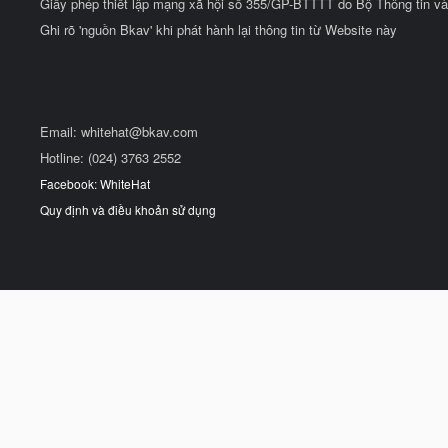
Giấy phép thiết lập mạng xã hội số 355/GP-BTTTT do Bộ Thông tin và
Ghi rõ 'nguồn Bkav' khi phát hành lại thông tin từ Website này
Email:
whitehat@bkav.com
Hotline: (024) 3763 2552
Facebook: WhiteHat
Quy định và điều khoản sử dụng