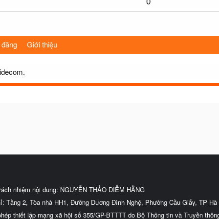
0
 đăng
Giới thiệu
8idecom.
trách nhiệm nội dung: NGUYỄN THẢO DIỄM HẰNG
hỉ: Tầng 2, Tòa nhà HH1, Đường Dương Đình Nghệ, Phường Cầu Giấy, TP Hà 
phép thiết lập mạng xã hội số 355/GP-BTTTT do Bộ Thông tin và Truyền thôn