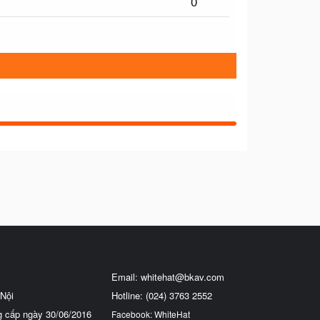
0
Email:
whitehat@bkav.com
Nội
Hotline: (024) 3763 2552
g cấp ngày 30/06/2016
Facebook: WhiteHat