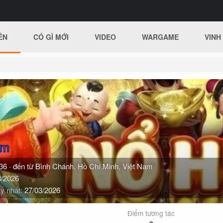
ÊN
CÓ GÌ MỚI
VIDEO
WARGAME
VINH
om
36
·
đến từ
Bình Chánh, Hồ Chí Minh, Việt Nam
3/2026
y nhất
27/03/2026
Điểm tương tác