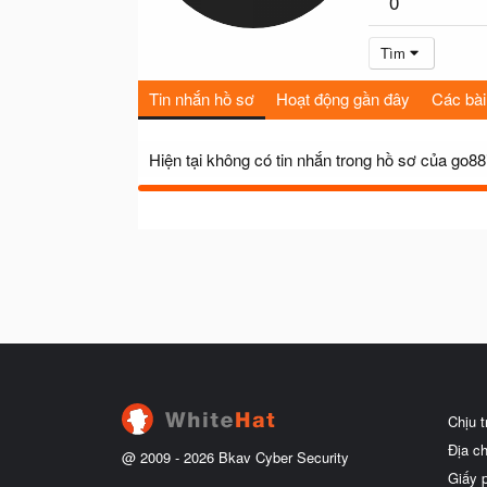
0
Tìm
Tin nhắn hồ sơ
Hoạt động gần đây
Các bài
Hiện tại không có tin nhắn trong hồ sơ của go8
Chịu 
Địa c
@ 2009 -
2026
Bkav Cyber Security
Giấy 