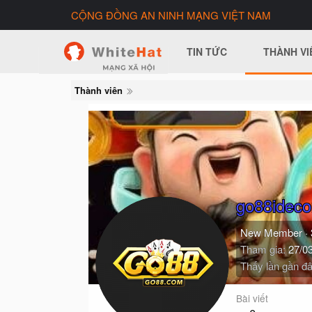
CỘNG ĐỒNG AN NINH MẠNG VIỆT NAM
TIN TỨC
THÀNH VI
Thành viên
go88idec
New Member
·
Tham gia
27/0
Thấy lần gần đâ
Bài viết