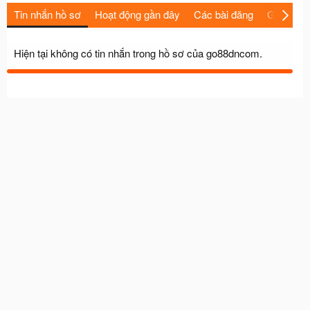
Tin nhắn hồ sơ
Hoạt động gần đây
Các bài đăng
Giới thiệu
Hiện tại không có tin nhắn trong hồ sơ của go88dncom.