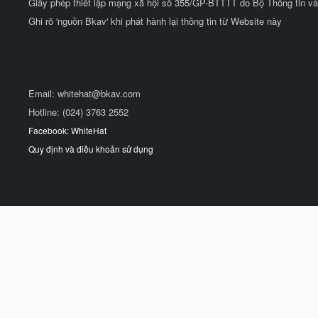
Giấy phép thiết lập mạng xã hội số 355/GP-BTTTT do Bộ Thông tin và
Ghi rõ 'nguồn Bkav' khi phát hành lại thông tin từ Website này
Email:
whitehat@bkav.com
Hotline: (024) 3763 2552
Facebook: WhiteHat
Quy định và điều khoản sử dụng