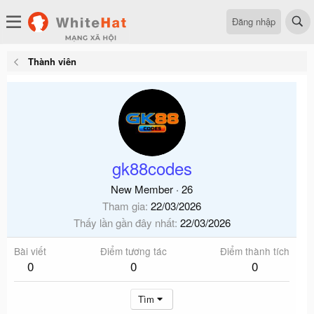
Đăng nhập
Thành viên
gk88codes
New Member
·
26
Tham gia
22/03/2026
Thấy lần gần đây nhất
22/03/2026
Bài viết
Điểm tương tác
Điểm thành tích
0
0
0
Tìm