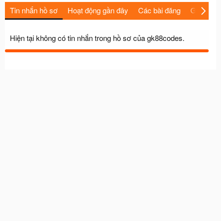
Tin nhắn hồ sơ
Hoạt động gần đây
Các bài đăng
Giới thiệu
Hiện tại không có tin nhắn trong hồ sơ của gk88codes.