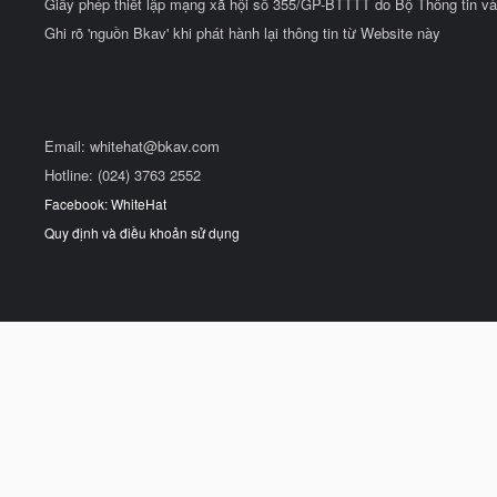
Giấy phép thiết lập mạng xã hội số 355/GP-BTTTT do Bộ Thông tin và
Ghi rõ 'nguồn Bkav' khi phát hành lại thông tin từ Website này
Email:
whitehat@bkav.com
Hotline: (024) 3763 2552
Facebook: WhiteHat
Quy định và điều khoản sử dụng