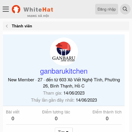
Đăng nhập
Thành viên
ganbarukitchen
New Member
·
27
·
đến từ
603 Xô Viết Nghệ Tĩnh, Phường
26, Bình Thạnh, Hồ C
Tham gia
14/06/2023
Thấy lần gần đây nhất
14/06/2023
Bài viết
Điểm tương tác
Điểm thành tích
0
0
0
Tìm