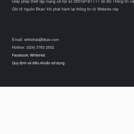
Giấy phép thiết lập mạng xã hội số 355/GP-BTTTT do Bộ Thông tin và
Ghi rõ 'nguồn Bkav' khi phát hành lại thông tin từ Website này
Email:
whitehat@bkav.com
Hotline: (024) 3763 2552
Facebook: WhiteHat
Quy định và điều khoản sử dụng