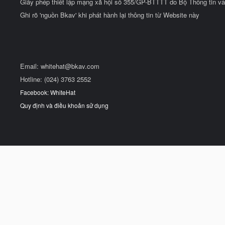
Giấy phép thiết lập mạng xã hội số 355/GP-BTTTT do Bộ Thông tin và
Ghi rõ 'nguồn Bkav' khi phát hành lại thông tin từ Website này
Email:
whitehat@bkav.com
Hotline: (024) 3763 2552
Facebook: WhiteHat
Quy định và điều khoản sử dụng