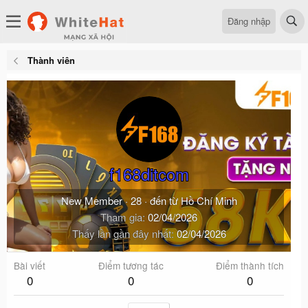
Đăng nhập
Thành viên
f168ditcom
New Member
·
28
·
đến từ
Hồ Chí Minh
Tham gia
02/04/2026
Thấy lần gần đây nhất
02/04/2026
Bài viết
Điểm tương tác
Điểm thành tích
0
0
0