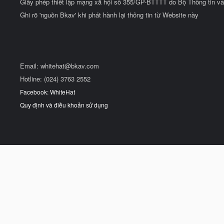
Giấy phép thiết lập mạng xã hội số 355/GP-BTTTT do Bộ Thông tin và
Ghi rõ 'nguồn Bkav' khi phát hành lại thông tin từ Website này
Email:
whitehat@bkav.com
Hotline: (024) 3763 2552
Facebook: WhiteHat
Quy định và điều khoản sử dụng