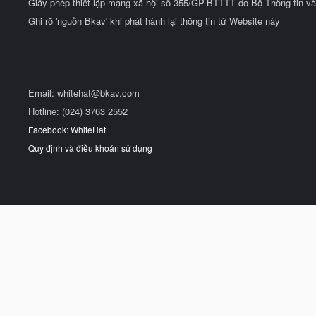
Giấy phép thiết lập mạng xã hội số 355/GP-BTTTT do Bộ Thông tin và
Ghi rõ 'nguồn Bkav' khi phát hành lại thông tin từ Website này
Email:
whitehat@bkav.com
Hotline: (024) 3763 2552
Facebook: WhiteHat
Quy định và điều khoản sử dụng