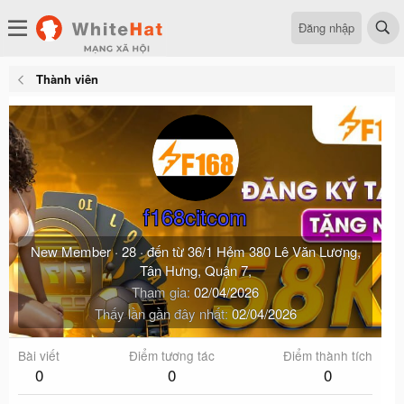
Đăng nhập
Thành viên
f168citcom
New Member
·
28
·
đến từ
36/1 Hẻm 380 Lê Văn Lương,
Tân Hưng, Quận 7,
Tham gia
02/04/2026
Thấy lần gần đây nhất
02/04/2026
Bài viết
Điểm tương tác
Điểm thành tích
0
0
0