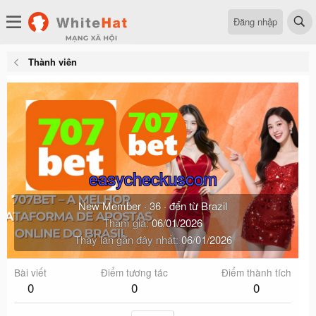
Đăng nhập
Thành viên
easycheckuscom
New Member
·
36
·
đến từ
Brazil
Tham gia
06/01/2026
Thấy lần gần đây nhất
06/01/2026
Bài viết
Điểm tương tác
Điểm thành tích
0
0
0