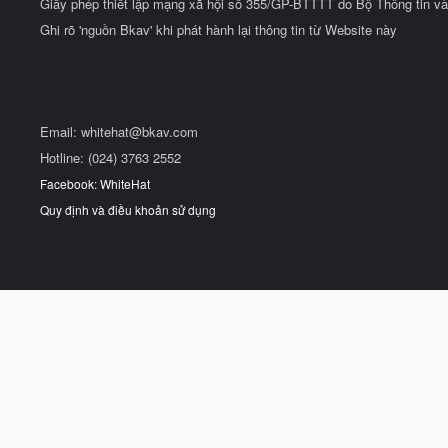
Giấy phép thiết lập mạng xã hội số 355/GP-BTTTT do Bộ Thông tin và
Ghi rõ 'nguồn Bkav' khi phát hành lại thông tin từ Website này
Email:
whitehat@bkav.com
Hotline: (024) 3763 2552
Facebook: WhiteHat
Quy định và điều khoản sử dụng