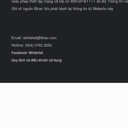
Giấy phép thiết lập mạng xã hội số 355/GP-BTTTT do Bộ Thông tin và
Ghi rõ 'nguồn Bkav' khi phát hành lại thông tin từ Website này
Email:
whitehat@bkav.com
Hotline: (024) 3763 2552
Facebook: WhiteHat
Quy định và điều khoản sử dụng