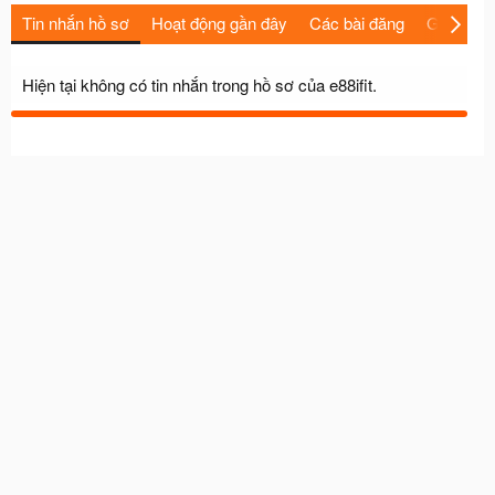
Tin nhắn hồ sơ
Hoạt động gần đây
Các bài đăng
Giới thiệu
Hiện tại không có tin nhắn trong hồ sơ của e88ifit.