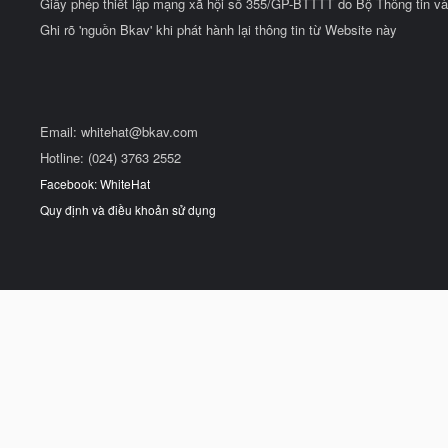
Giấy phép thiết lập mạng xã hội số 355/GP-BTTTT do Bộ Thông tin và
Ghi rõ 'nguồn Bkav' khi phát hành lại thông tin từ Website này
Email:
whitehat@bkav.com
Hotline: (024) 3763 2552
Facebook: WhiteHat
Quy định và điều khoản sử dụng