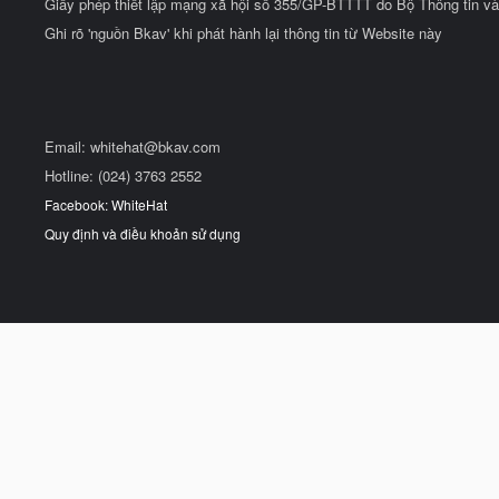
Giấy phép thiết lập mạng xã hội số 355/GP-BTTTT do Bộ Thông tin và
Ghi rõ 'nguồn Bkav' khi phát hành lại thông tin từ Website này
Email:
whitehat@bkav.com
Hotline: (024) 3763 2552
Facebook: WhiteHat
Quy định và điều khoản sử dụng