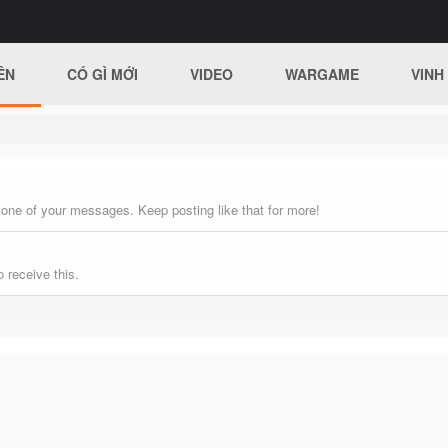
ÊN
CÓ GÌ MỚI
VIDEO
WARGAME
VINH
 one of your messages. Keep posting like that for more!
 receive this.