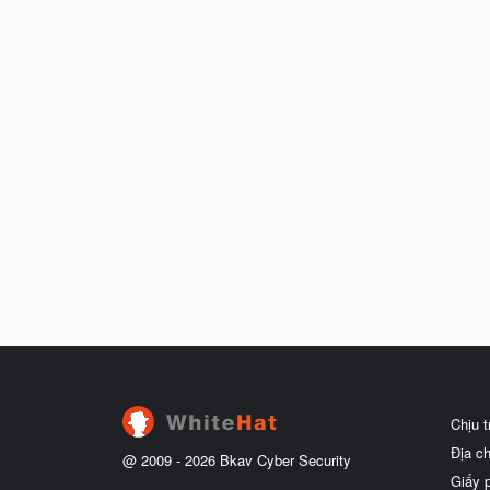
Chịu 
Địa c
@ 2009 -
2026
Bkav Cyber Security
Giấy 