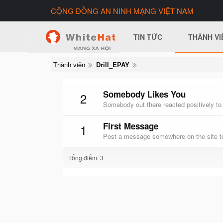
CỘNG ĐỒNG AN NINH MẠNG VIỆT NAM
TIN TỨC
THÀNH VI
Thành viên
Drill_EPAY
Somebody Likes You
2
Somebody out there reacted positively to
First Message
1
Post a message somewhere on the site to
Tổng điểm: 3