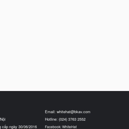
Email:
whitehat@bkav.com
Nội
Hotline: (024) 3763 2552
g cấp ngày 30/06/2016
Facebook: WhiteHat