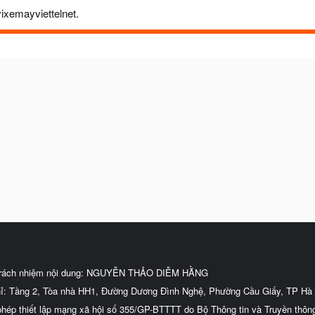
vixemayviettelnet.
trách nhiệm nội dung: NGUYỄN THẢO DIỄM HẰNG
hỉ: Tầng 2, Tòa nhà HH1, Đường Dương Đình Nghệ, Phường Cầu Giấy, TP Hà 
phép thiết lập mạng xã hội số 355/GP-BTTTT do Bộ Thông tin và Truyền thôn