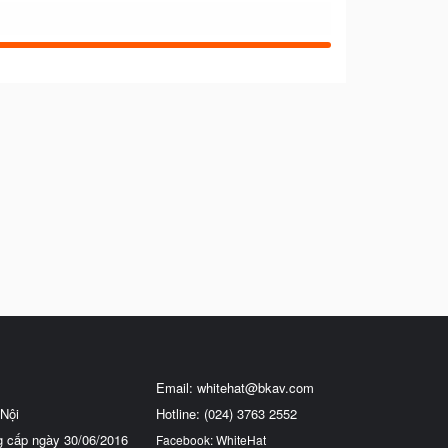
Email:
whitehat@bkav.com
Nội
Hotline: (024) 3763 2552
g cấp ngày 30/06/2016
Facebook: WhiteHat