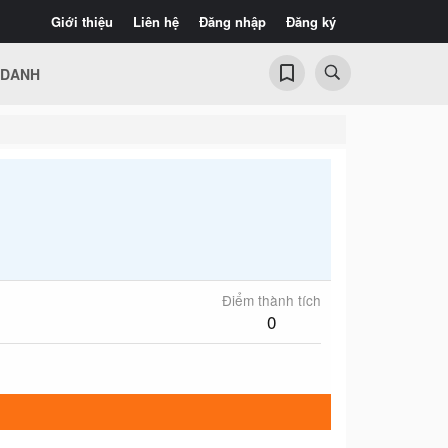
Giới thiệu
Liên hệ
Đăng nhập
Đăng ký
 DANH
Điểm thành tích
0