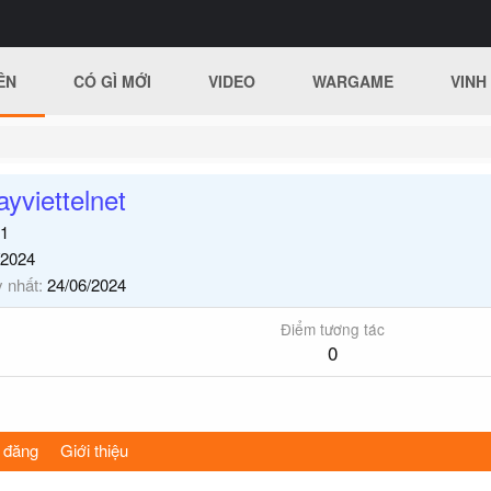
ÊN
CÓ GÌ MỚI
VIDEO
WARGAME
VINH
yviettelnet
1
/2024
y nhất
24/06/2024
Điểm tương tác
0
 đăng
Giới thiệu