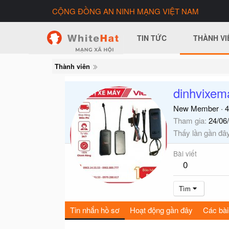
CỘNG ĐỒNG AN NINH MẠNG VIỆT NAM
TIN TỨC
THÀNH VI
Thành viên
dinhvixema
New Member
·
4
Tham gia
24/06
Thấy lần gần đâ
Bài viết
0
Tìm
Tin nhắn hồ sơ
Hoạt động gần đây
Các bài