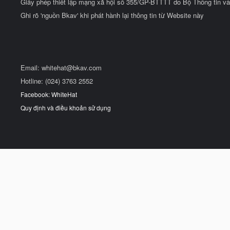
Giấy phép thiết lập mạng xã hội số 355/GP-BTTTT do Bộ Thông tin và
Ghi rõ 'nguồn Bkav' khi phát hành lại thông tin từ Website này
Email:
whitehat@bkav.com
Hotline: (024) 3763 2552
Facebook: WhiteHat
Quy định và điều khoản sử dụng