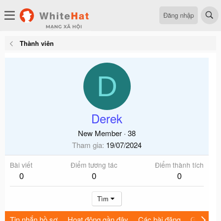
Đăng nhập
Thành viên
D
Derek
New Member
·
38
Tham gia
19/07/2024
Bài viết
Điểm tương tác
Điểm thành tích
0
0
0
Tìm
Tin nhắn hồ sơ
Hoạt động gần đây
Các bài đăng
Giới thiệu