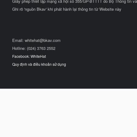
Giấy phép thiết lập mạng xã hội số 355/GP-BTTTT do Bộ Thông tin và
Ghi rõ 'nguồn Bkav' khi phát hành lại thông tin từ Website này
Email:
whitehat@bkav.com
Hotline: (024) 3763 2552
Facebook: WhiteHat
Quy định và điều khoản sử dụng