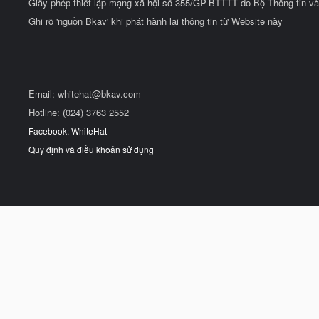
Giấy phép thiết lập mạng xã hội số 355/GP-BTTTT do Bộ Thông tin và
Ghi rõ 'nguồn Bkav' khi phát hành lại thông tin từ Website này
Email:
whitehat@bkav.com
Hotline: (024) 3763 2552
Facebook: WhiteHat
Quy định và điều khoản sử dụng