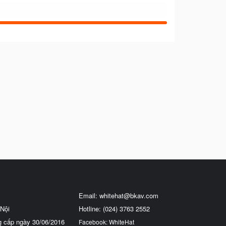
Email:
whitehat@bkav.com
Nội
Hotline: (024) 3763 2552
g cấp ngày 30/06/2016
Facebook: WhiteHat