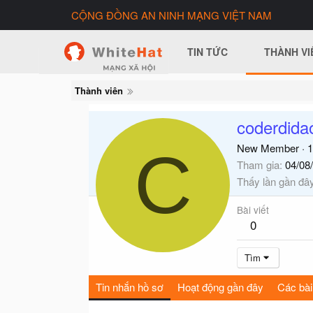
CỘNG ĐỒNG AN NINH MẠNG VIỆT NAM
TIN TỨC
THÀNH VI
Thành viên
coderdida
C
New Member
·
1
Tham gia
04/08
Thấy lần gần đâ
Bài viết
0
Tìm
Tin nhắn hồ sơ
Hoạt động gần đây
Các bài