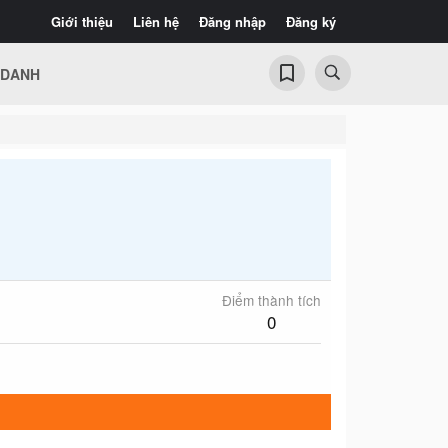
Giới thiệu
Liên hệ
Đăng nhập
Đăng ký
 DANH
Điểm thành tích
0