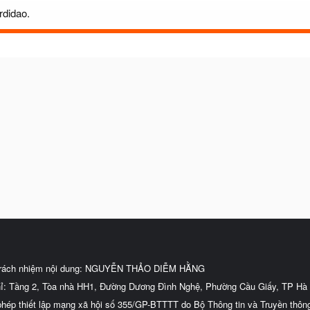
rdidao.
trách nhiệm nội dung: NGUYỄN THẢO DIỄM HẰNG
hỉ: Tầng 2, Tòa nhà HH1, Đường Dương Đình Nghệ, Phường Cầu Giấy, TP Hà 
phép thiết lập mạng xã hội số 355/GP-BTTTT do Bộ Thông tin và Truyền thôn