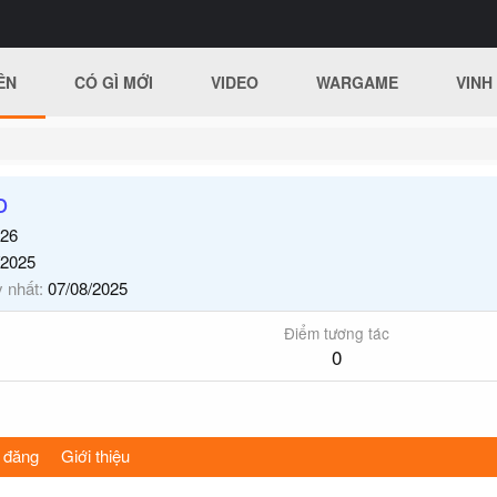
ÊN
CÓ GÌ MỚI
VIDEO
WARGAME
VINH
o
26
/2025
y nhất
07/08/2025
Điểm tương tác
0
 đăng
Giới thiệu