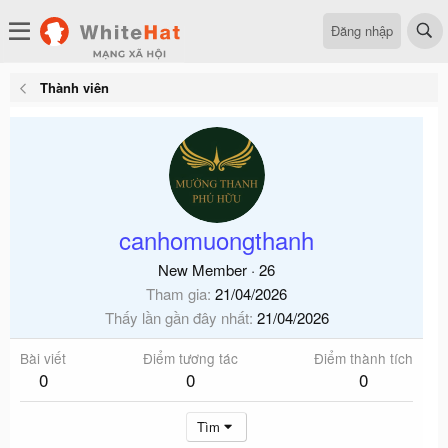
Đăng nhập
Thành viên
canhomuongthanh
New Member
·
26
Tham gia
21/04/2026
Thấy lần gần đây nhất
21/04/2026
Bài viết
Điểm tương tác
Điểm thành tích
0
0
0
Tìm