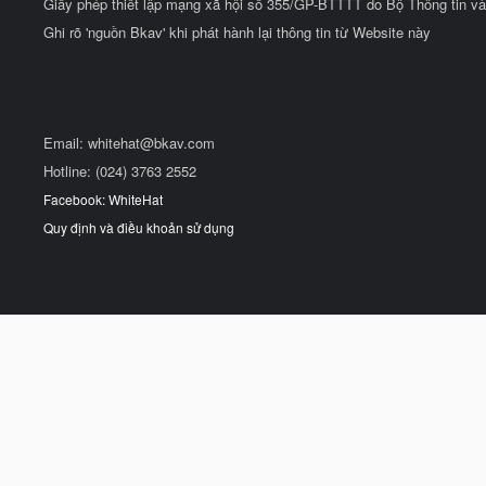
Giấy phép thiết lập mạng xã hội số 355/GP-BTTTT do Bộ Thông tin và
Ghi rõ 'nguồn Bkav' khi phát hành lại thông tin từ Website này
Email:
whitehat@bkav.com
Hotline: (024) 3763 2552
Facebook: WhiteHat
Quy định và điều khoản sử dụng