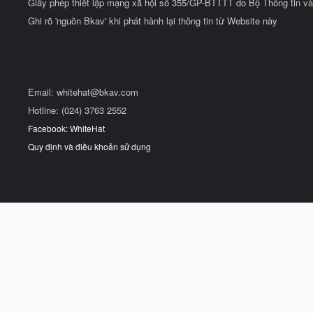
Giấy phép thiết lập mạng xã hội số 355/GP-BTTTT do Bộ Thông tin và
Ghi rõ 'nguồn Bkav' khi phát hành lại thông tin từ Website này
Email:
whitehat@bkav.com
Hotline: (024) 3763 2552
Facebook: WhiteHat
Quy định và điều khoản sử dụng