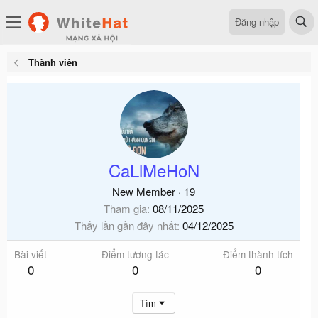
Đăng nhập
Thành viên
CaLlMeHoN
New Member
·
19
Tham gia
08/11/2025
Thấy lần gần đây nhất
04/12/2025
Bài viết
Điểm tương tác
Điểm thành tích
0
0
0
Tìm