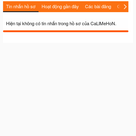
Tin nhắn hồ sơ
Hoạt động gần đây
Các bài đăng
Giới thiệu
Hiện tại không có tin nhắn trong hồ sơ của CaLlMeHoN.