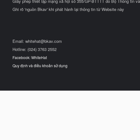
Giấy phép thiết lập mạng xã hội số 355/GP-BTTTT do Bộ Thông tin và
Ghi rõ 'nguồn Bkav' khi phát hành lại thông tin từ Website này
Email:
whitehat@bkav.com
Hotline: (024) 3763 2552
Facebook: WhiteHat
Quy định và điều khoản sử dụng