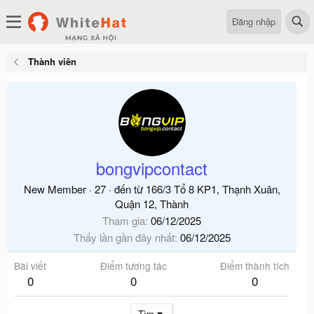
Đăng nhập
Thành viên
bongvipcontact
New Member
·
27
·
đến từ
166/3 Tổ 8 KP1, Thạnh Xuân,
Quận 12, Thành
Tham gia
06/12/2025
Thấy lần gần đây nhất
06/12/2025
Bài viết
Điểm tương tác
Điểm thành tích
0
0
0
Tìm