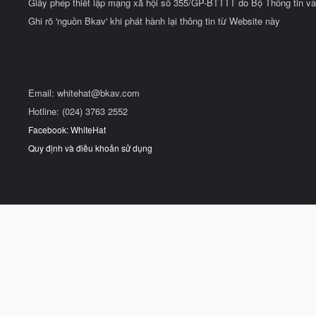
Giấy phép thiết lập mạng xã hội số 355/GP-BTTTT do Bộ Thông tin và
Ghi rõ 'nguồn Bkav' khi phát hành lại thông tin từ Website này
Email:
whitehat@bkav.com
Hotline: (024) 3763 2552
Facebook: WhiteHat
Quy định và điều khoản sử dụng