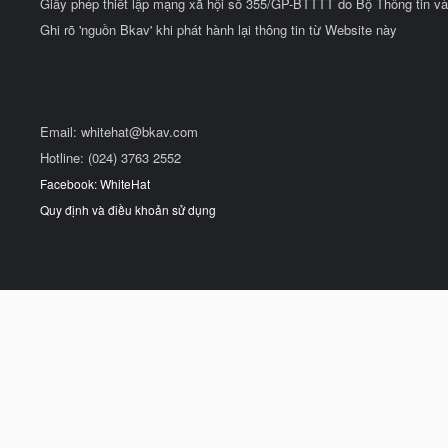
Giấy phép thiết lập mạng xã hội số 355/GP-BTTTT do Bộ Thông tin và
Ghi rõ 'nguồn Bkav' khi phát hành lại thông tin từ Website này
Email:
whitehat@bkav.com
Hotline: (024) 3763 2552
Facebook: WhiteHat
Quy định và điều khoản sử dụng