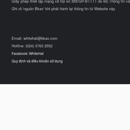
Giấy phép thiết lập mạng xã hội số 355/GP-BTTTT do Bộ Thông tin và
Ghi rõ 'nguồn Bkav' khi phát hành lại thông tin từ Website này
Email:
whitehat@bkav.com
Hotline: (024) 3763 2552
Facebook: WhiteHat
Quy định và điều khoản sử dụng