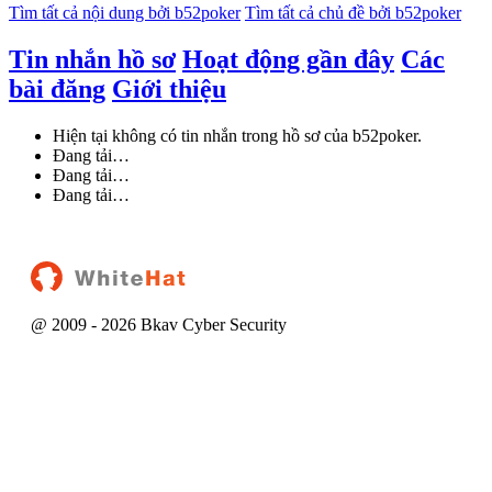
Tìm tất cả nội dung bởi b52poker
Tìm tất cả chủ đề bởi b52poker
Tin nhắn hồ sơ
Hoạt động gần đây
Các
bài đăng
Giới thiệu
Hiện tại không có tin nhắn trong hồ sơ của b52poker.
Đang tải…
Đang tải…
Đang tải…
@ 2009 -
2026
Bkav Cyber Security
Chịu trách nhiệm nội dung: NGUYỄN THẢO DIỄM HẰNG