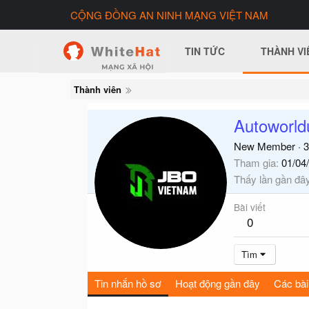
CỘNG ĐỒNG AN NINH MẠNG VIỆT NAM
TIN TỨC
THÀNH VI
Thành viên
Autoworl
New Member
·
3
Tham gia
01/04
Thấy lần gần đâ
Bài viết
0
Tìm
Tin nhắn hồ sơ
Hoạt động gần đây
Các bài