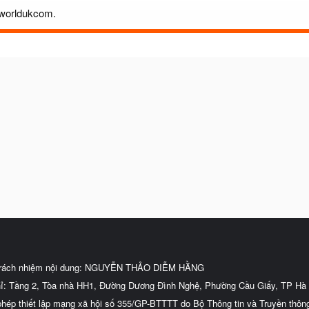
oworldukcom.
trách nhiệm nội dung: NGUYỄN THẢO DIỄM HẰNG
hỉ: Tầng 2, Tòa nhà HH1, Đường Dương Đình Nghệ, Phường Cầu Giấy, TP Hà 
phép thiết lập mạng xã hội số 355/GP-BTTTT do Bộ Thông tin và Truyền thôn