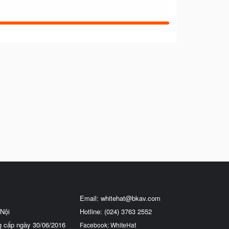
Email:
whitehat@bkav.com
Nội
Hotline: (024) 3763 2552
g cấp ngày 30/06/2016
Facebook: WhiteHat