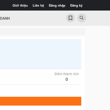
Giới thiệu
Liên hệ
Đăng nhập
Đăng ký
 DANH
Điểm thành tích
0