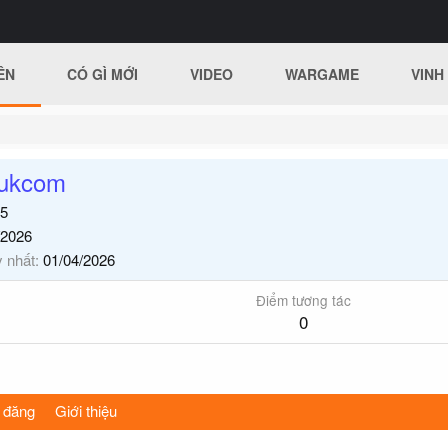
ÊN
CÓ GÌ MỚI
VIDEO
WARGAME
VINH
dukcom
5
/2026
y nhất
01/04/2026
Điểm tương tác
0
 đăng
Giới thiệu