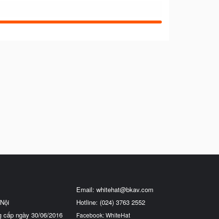
Email:
whitehat@bkav.com
Nội
Hotline: (024) 3763 2552
g cấp ngày 30/06/2016
Facebook: WhiteHat