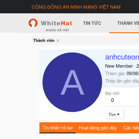
CỘNG ĐỒNG AN NINH MẠNG VIỆT NAM
TIN TỨC
THÀNH VI
Thành viên
anhcuteon
A
New Member
·
2
Tham gia
09/08
Thấy lần gần đâ
Bài viết
0
Tìm
Tin nhắn hồ sơ
Hoạt động gần đây
Các bài