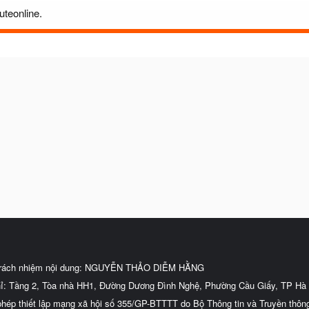
uteonline.
trách nhiệm nội dung: NGUYỄN THẢO DIỄM HẰNG
hỉ: Tầng 2, Tòa nhà HH1, Đường Dương Đình Nghệ, Phường Cầu Giấy, TP Hà 
phép thiết lập mạng xã hội số 355/GP-BTTTT do Bộ Thông tin và Truyền thôn