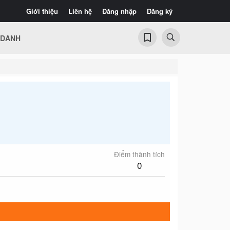
Giới thiệu
Liên hệ
Đăng nhập
Đăng ký
 DANH
Điểm thành tích
0