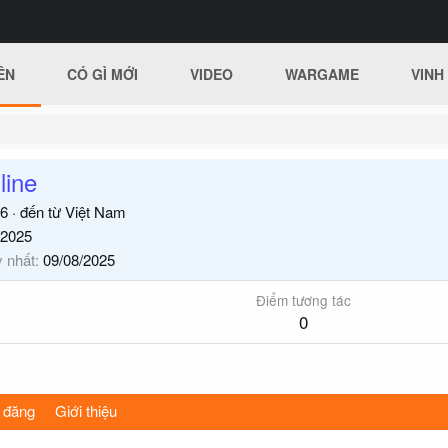
ÊN
CÓ GÌ MỚI
VIDEO
WARGAME
VINH
line
6
·
đến từ
Việt Nam
/2025
y nhất
09/08/2025
Điểm tương tác
0
 đăng
Giới thiệu